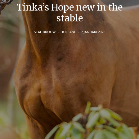
Tinka’s Hope new in the
stable
STAL BROUWER HOLLAND
7 JANUARI 2023