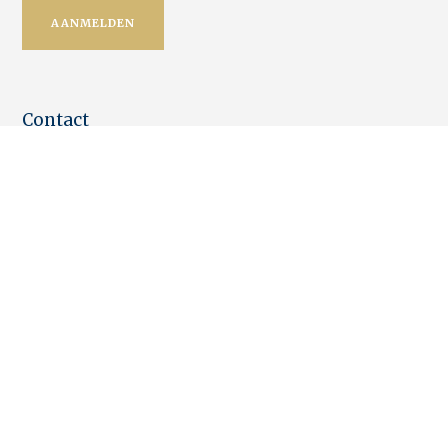
Contact
Leo Brouwer
+31 (0)6 12 720 084
Marthijs Brouwer
+31 (0)6 30 551 138
marthijs@stalbrouwer.com
Kantoor
Greetje Snip
greetje@stalbrouwer.com