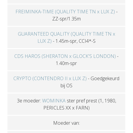
FREIMINKA-TIME (QUALITY TIME TN x LUX Z)
-
ZZ-spr/1.35m
GUARANTEED QUALITY (QUALITY TIME TN x
LUX Z)
-
1.45m-spr, CCI4*-S
CDS HAROS (SHERATON x GLOCK'S LONDON)
-
1.40m-spr
CRYPTO (CONTENDRO II x LUX Z)
-
Goedgekeurd
bij OS
3e moeder:
WOMINKA
ster pref prest
(1, 1980,
PERICLES XX x FARN)
Moeder van: