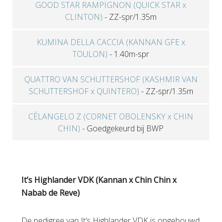
GOOD STAR RAMPIGNON (QUICK STAR x
CLINTON)
-
ZZ-spr/1.35m
KUMINA DELLA CACCIA (KANNAN GFE x
TOULON)
-
1.40m-spr
QUATTRO VAN SCHUTTERSHOF (KASHMIR VAN
SCHUTTERSHOF x QUINTERO)
-
ZZ-spr/1.35m
CÉLANGELO Z (CORNET OBOLENSKY x CHIN
CHIN)
-
Goedgekeurd bij BWP
It’s Highlander VDK (Kannan x Chin Chin x
Nabab de Reve)
De pedigree van It’s Highlander VDK is opgebouwd