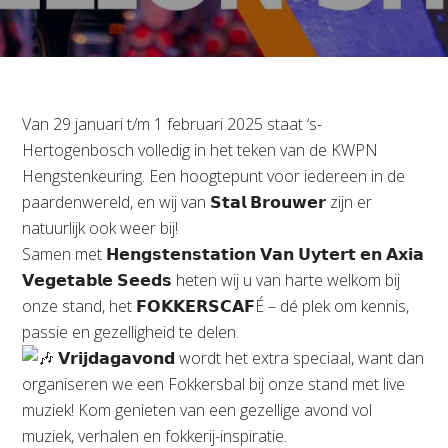
Van 29 januari t/m 1 februari 2025 staat ‘s-
Hertogenbosch volledig in het teken van de KWPN
Hengstenkeuring. Een hoogtepunt voor iedereen in de
paardenwereld, en wij van 𝗦𝘁𝗮𝗹 𝗕𝗿𝗼𝘂𝘄𝗲𝗿 zijn er
natuurlijk ook weer bij!
Samen met 𝗛𝗲𝗻𝗴𝘀𝘁𝗲𝗻𝘀𝘁𝗮𝘁𝗶𝗼𝗻 𝗩𝗮𝗻 𝗨𝘆𝘁𝗲𝗿𝘁 𝗲𝗻 𝗔𝘅𝗶𝗮
𝗩𝗲𝗴𝗲𝘁𝗮𝗯𝗹𝗲 𝗦𝗲𝗲𝗱𝘀 heten wij u van harte welkom bij
onze stand, het 𝗙𝗢𝗞𝗞𝗘𝗥𝗦𝗖𝗔𝗙É – dé plek om kennis,
passie en gezelligheid te delen.
𝗩𝗿𝗶𝗷𝗱𝗮𝗴𝗮𝘃𝗼𝗻𝗱 wordt het extra speciaal, want dan
organiseren we een Fokkersbal bij onze stand met live
muziek! Kom genieten van een gezellige avond vol
muziek, verhalen en fokkerij-inspiratie.