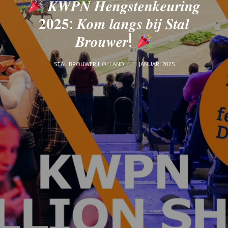
𝑲𝑾𝑷𝑵 𝑯𝒆𝒏𝒈𝒔𝒕𝒆𝒏𝒌𝒆𝒖𝒓𝒊𝒏𝒈
𝟐𝟎𝟐𝟓: 𝑲𝒐𝒎 𝒍𝒂𝒏𝒈𝒔 𝒃𝒊𝒋 𝑺𝒕𝒂𝒍
𝑩𝒓𝒐𝒖𝒘𝒆𝒓!
STAL BROUWER HOLLAND
11 JANUARI 2025