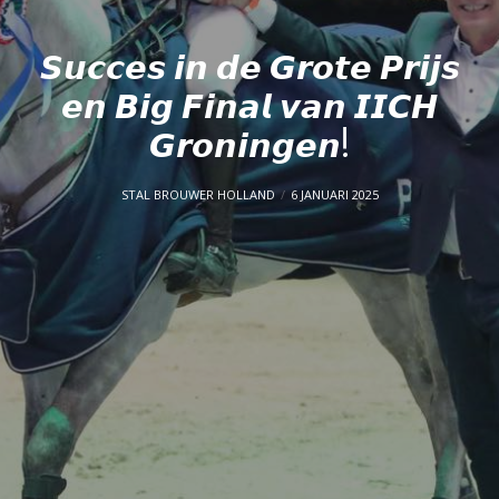
𝙎𝙪𝙘𝙘𝙚𝙨 𝙞𝙣 𝙙𝙚 𝙂𝙧𝙤𝙩𝙚 𝙋𝙧𝙞𝙟𝙨
𝙚𝙣 𝘽𝙞𝙜 𝙁𝙞𝙣𝙖𝙡 𝙫𝙖𝙣 𝙄𝙄𝘾𝙃
𝙂𝙧𝙤𝙣𝙞𝙣𝙜𝙚𝙣!
STAL BROUWER HOLLAND
6 JANUARI 2025