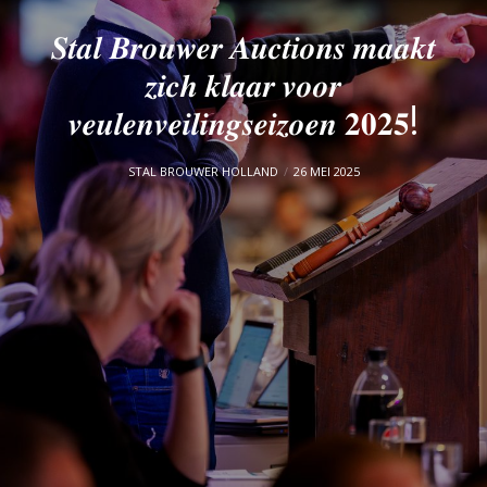
𝑺𝒕𝒂𝒍 𝑩𝒓𝒐𝒖𝒘𝒆𝒓 𝑨𝒖𝒄𝒕𝒊𝒐𝒏𝒔 𝒎𝒂𝒂𝒌𝒕
𝒛𝒊𝒄𝒉 𝒌𝒍𝒂𝒂𝒓 𝒗𝒐𝒐𝒓
𝒗𝒆𝒖𝒍𝒆𝒏𝒗𝒆𝒊𝒍𝒊𝒏𝒈𝒔𝒆𝒊𝒛𝒐𝒆𝒏 𝟐𝟎𝟐𝟓!
STAL BROUWER HOLLAND
26 MEI 2025