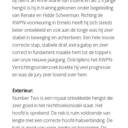
bij Gerrit an Anne Marie van Esterik en als 2.5 jarige
hengst is hij in training gekomen onder begeleiding
van Renate en Hidde Scheerman. Richting de
KWPN-voorkeuring in Ermelo heeft hij zich steeds
beter ontwikkeld en ook aan de longe was hij zeer
stabiel in beweging en achterbeen. Een hele mooie
correcte stap, stabiele draf, extra galop en zeer
correct in fundament maakte hem tot de toppers
van onze nieuwe jaargang. Ook tijdens het KWPN-
Verrichtingsonderzoek boekte hij veel progressie
en was de jury zeer lovend over hem.
Exterieur:
Number Two is een royaal ontwikkelde hengst die
zeer goed in het rechthoeksmodel staat. Het
hoofd is sprekend. De nek is ruim voldoende van
lengte met een correcte hoofd-halsverbinding. De
hals is goed van vorm, lengte en bespiering. De